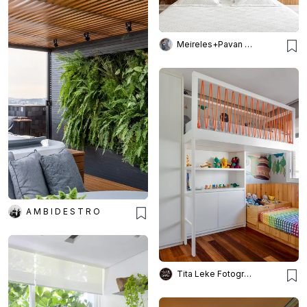
Meireles+Pavan Arquitetura
A M B I D E S T R O
Tita Leke Fotografia