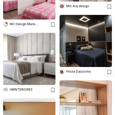
Mrc Arq.design
MC Design Marisa Costa
Pricila Dalzochio
HBINTERIORES