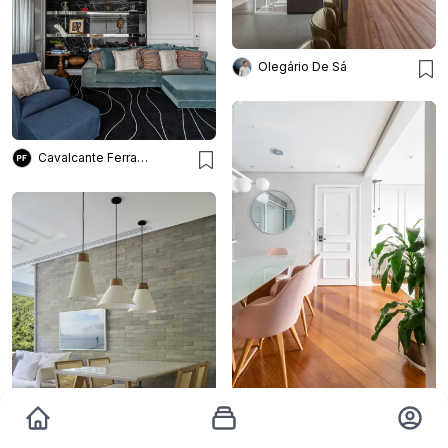
Olegário De Sá
Cavalcante Ferraz Arquitetura + Design
STUDIO19 ARQUITETURA E DESIGN