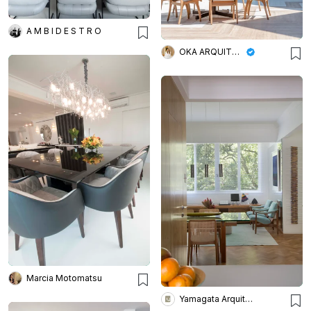
A M B I D E S T R O
OKA ARQUITETURA
Marcia Motomatsu
Yamagata Arquitetura