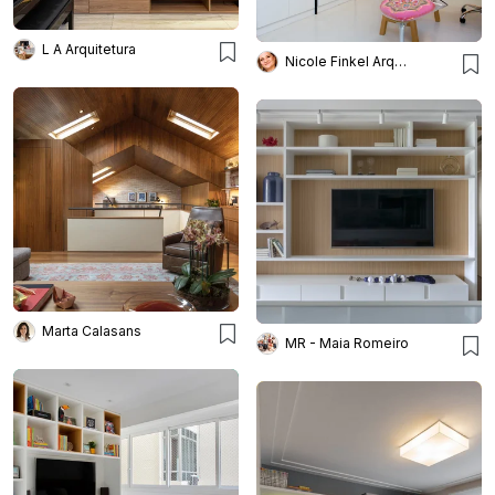
L A Arquitetura
Nicole Finkel Arq E Int
Marta Calasans
MR - Maia Romeiro