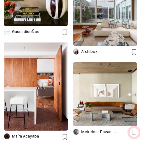
GascadiseÑos
Archibox
Meireles+Pavan Arquitetura
Maíra Acayaba