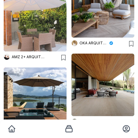
OKA ARQUITETURA
AMZ 2+ ARQUITETURA
Georgia Albuquerque Arquiterura e Interiores
Rafael Stênico