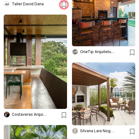
Taller David Dana
OneTip Arquitetura e Engenharia
Costaveras Arquitetos
Silvana Lara Nogueira