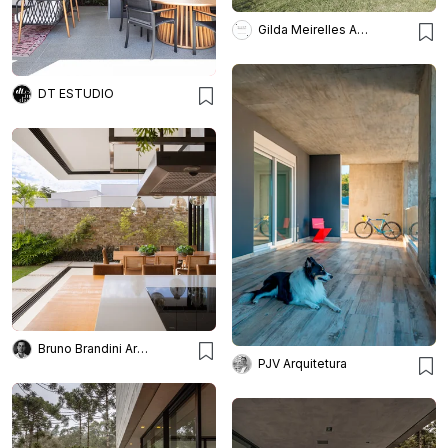
Gilda Meirelles Arquitetura
DT ESTUDIO
Bruno Brandini Arquitetura
PJV Arquitetura