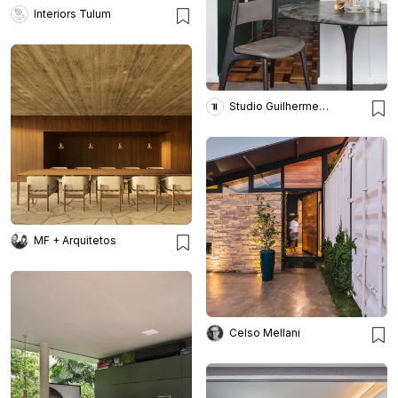
Interiors Tulum
Studio Guilherme Garcia
MF + Arquitetos
Celso Mellani