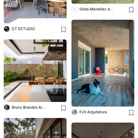
Gilda Meirelles Arquitetura
DT ESTUDIO
Bruno Brandini Arquitetura
PJV Arquitetura