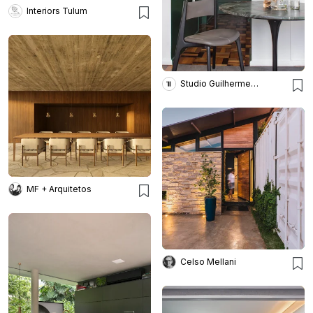
Interiors Tulum
Studio Guilherme Garcia
MF + Arquitetos
Celso Mellani