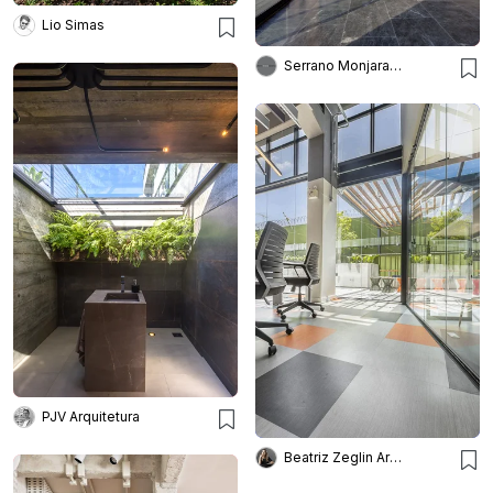
Lio Simas
Serrano Monjaraz Arquitectos
PJV Arquitetura
Beatriz Zeglin Arq. Interiores