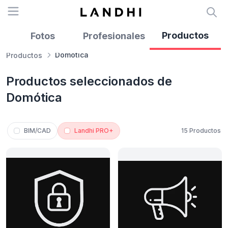
Open menu
Productos
Fotos
Profesionales
Clo
Domotica
Productos
RECIBÍ NUESTRO
Productos seleccionados de
Domótica
NEWSLETTER!
No te pierdas las últimas novedades sobre
empresas y productos de arquitectura y
BIM/CAD
Landhi PRO+
15 Productos
diseño.
Suscribite