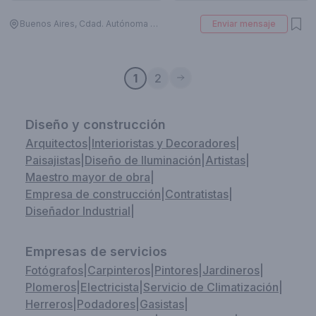
Buenos Aires, Cdad. Autónoma de Buenos Aires, Argentina
Enviar mensaje
1
2
Diseño y construcción
Arquitectos
|
Interioristas y Decoradores
|
Paisajistas
|
Diseño de Iluminación
|
Artistas
|
Maestro mayor de obra
|
Empresa de construcción
|
Contratistas
|
Diseñador Industrial
|
Empresas de servicios
Fotógrafos
|
Carpinteros
|
Pintores
|
Jardineros
|
Plomeros
|
Electricista
|
Servicio de Climatización
|
Herreros
|
Podadores
|
Gasistas
|