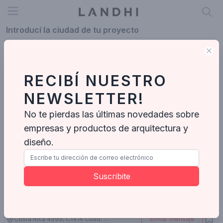
Open menu
Introducí la ciudad de tu proyecto
Clo
RECIBÍ NUESTRO
Profesionales
NEWSLETTER!
Terrenos apto desarrollo
No te pierdas las últimas novedades sobre
Agentes Inmobiliarios
-
3
Proyectos
empresas y productos de arquitectura y
diseño.
Suscribite
Costa Rica 4999, C1414 Cdad. Autónoma de Buenos Aires, Argentina
Enviar mensaje