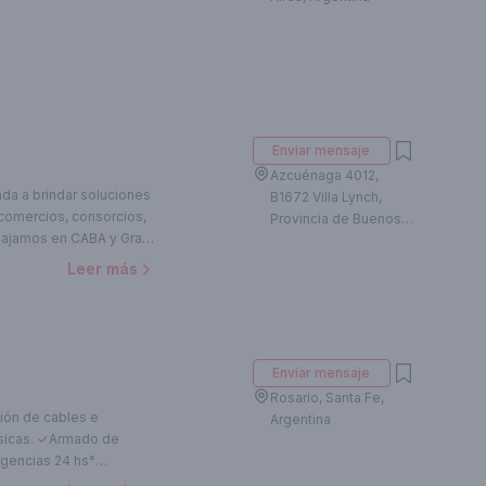
Enviar mensaje
Azcuénaga 4012,
da a brindar soluciones
B1672 Villa Lynch,
 comercios, consorcios,
Provincia de Buenos
rabajamos en CABA y Gran
Aires, Argentina
s eléctricas, tableros,
Leer más
icaciones y gestiones
doras eléctricas. Nuestro
 obra hasta la
a, informes,
a habilitaciones,
Enviar mensaje
encia y regularización
Rosario, Santa Fe,
ocamos en brindar un
ión de cables e
Argentina
a normativa vigente,
rmado de
.