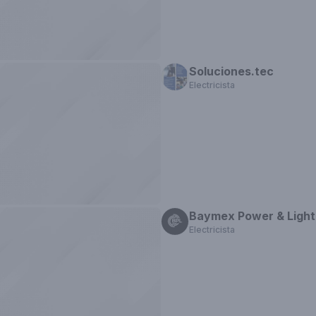
necesario*_ Técnico electricista Brian
656-3216
Soluciones.tec
Electricista
Baymex Power & Light
Electricista