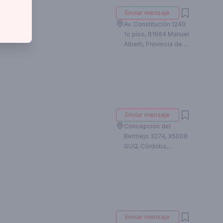
Enviar mensaje
Av. Constitución 1240
1o piso, B1664 Manuel
Alberti, Provincia de
Buenos Aires,
Argentina
Enviar mensaje
Concepción del
Bermejo 3274, X5008
GUQ, Córdoba,
Argentina
Enviar mensaje