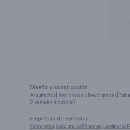
Diseño y construcción
Arquitectos
|
Interioristas y Decoradores
|
Paisa
Diseñador Industrial
|
Empresas de servicios
Fotógrafos
|
Carpinteros
|
Pintores
|
Jardineros
|