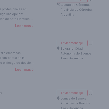
Ciudad de Córdoba,
 profesionales en
Provincia de Córdoba,
Elige una opcion:
Argentina
ados de Apto Electrico:
gentes para hogares,
Leer más
 Industrial y PLC:
matización de procesos
 y Domótica: Diseño e
Enviar mensaje
para el hogar o la
abajos en Altura:
Belgrano, Cdad.
ccion de Viviendas: En
otal a empresas
Autónoma de Buenos
, adaptados a tus
l costo total de la
Aires, Argentina
 de Techos y
ndo el riesgo de desvíos
alta calidad para
oras y replanteos.
Leer más
espacios. Planos y
Diseño Arquitectonico:
onales para tu hogar. +
 DOMICILIOS,
o
Enviar mensaje
Lomas de Zamora,
Provincia de Buenos
Aires, Argentina