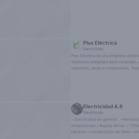
Plus Eléctrica
Electricista
Plus Eléctrica es una empresa dedica
eléctricas integrales para viviendas,
industrias, obras e instituciones. T
Buenos Aires, realizando instalacione
adecuaciones, mantenimiento, certif
técnicas ante organismos y distribui
trabajo abarca desde la ejecución en
confección de documentación técnic
mediciones y trámites necesarios par
Electricidad A.R
nuevos suministros, aumentos de pot
Electricista
de instalaciones eléctricas. Nos enf
✓Electricidad en general.. ✓Renovac
servicio serio, ordenado y conforme 
instalaciones ✓Bajada de luz. ✓Trifásicas. ✓A
con respaldo profesional matriculado
tableros ✓Localización de fallas ✓Urgencias 24 hs°
✓Soluciones y compromiso! _*Se genera factura de ser