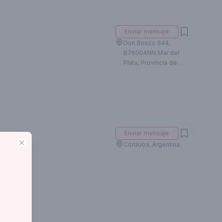
Enviar mensaje
Don Bosco 644,
B7600ANN Mar del
Plata, Provincia de
Buenos Aires,
Argentina
Enviar mensaje
Close
Córdoba, Argentina