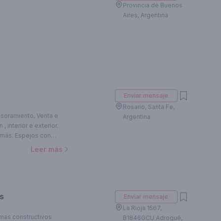
Provincia de Buenos
Aires, Argentina
Enviar mensaje
Rosario, Santa Fe,
soramiento, Venta e
Argentina
, interior e exterior.
 más. Espejos con
Leer más
os
Enviar mensaje
La Rioja 1567,
mas constructivos
B1846GCU Adrogué,