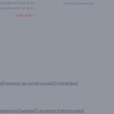
 energética hasta un 40
Provincia de Buenos
l garantizando un 40 o
Aires, Argentina
 y insonorización
Leer más
de energía de un 40%
las empresas de
e no utilizando el
a
|
Empresa de construcción
|
Contratistas
|
odadores
|
Gasistas
|
Calculistas Estructurales
|