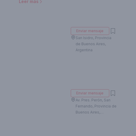
Leer más
 Britez. Celular: +54 341
Enviar mensaje
San Isidro, Provincia
de Buenos Aires,
Argentina
Enviar mensaje
Av. Pres. Perón, San
Fernando, Provincia de
Buenos Aires,
Argentina