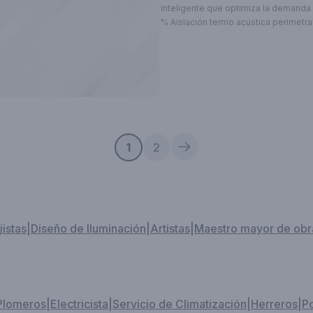
inteligente que optimiza la demanda
% Aislación termo acústica perimetra
un 50% de ahorro energía por confort
Energías solar abaratando un coste 
teniendo la opción de o venderlo a 
energética o ahorrándolo directament
sistema eléctrico Domótica y seguridad inviolable 24 horas
monitoreo por satélite anti sabotaje
1
2
jistas
|
Diseño de Iluminación
|
Artistas
|
Maestro mayor de obr
Plomeros
|
Electricista
|
Servicio de Climatización
|
Herreros
|
P