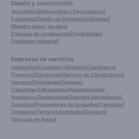
Diseño y construcción
Arquitectos
|
Interioristas y Decoradores
|
Paisajistas
|
Diseño de Iluminación
|
Artistas
|
Maestro mayor de obra
|
Empresa de construcción
|
Contratistas
|
Diseñador Industrial
|
Empresas de servicios
Fotógrafos
|
Carpinteros
|
Pintores
|
Jardineros
|
Plomeros
|
Electricista
|
Servicio de Climatización
|
Herreros
|
Podadores
|
Gasistas
|
Calculistas Estructurales
|
Agrimensores
|
Ingenieros Geotecnistas
|
Agentes Inmobiliarios
|
Domótica
|
Proveedores de Volquetes
|
Techistas
|
Zingueros
|
Técnicos Bombistas
|
Durleros
|
Técnicos en Riego
|