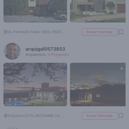
Av. Fernando Fader 3930, X5009 Córdoba, Argentina
Enviar mensaje
arquiga10573853
Arquitectos
-
5
Proyectos
Suipacha 2376, X5013AMB Córdoba, Argentina
Enviar mensaje