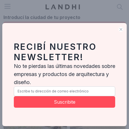
Open menu
Introducí la ciudad de tu proyecto
Clo
RECIBÍ NUESTRO
Profesionales en Córdoba
NEWSLETTER!
Córdoba
No te pierdas las últimas novedades sobre
empresas y productos de arquitectura y
Blussand Tosco
Arquitectos
-
78
Proyectos
diseño.
Suscribite