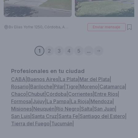
Bv Elias Yofre 1250, Córdoba, Argentina
Enviar mensaje
1
2
3
4
5
...
Profesionales en tu ciudad
CABA
|
Buenos Aires
|
La Plata
|
Mar del Plata
|
Rosario
|
Bariloche
|
Pilar
|
Tigre
|
Moreno
|
Catamarca
|
Chaco
|
Chubut
|
Córdoba
|
Corrientes
|
Entre Ríos
|
Formosa
|
Jujuy
|
La Pampa
|
La Rioja
|
Mendoza
|
Misiones
|
Neuquén
|
Río Negro
|
Salta
|
San Juan
|
San Luis
|
Santa Cruz
|
Santa Fe
|
Santiago del Estero
|
Tierra del Fuego
|
Tucumán
|