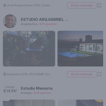
José Roque Funes 1791, Córdoba, Argentina
Enviar mensaje
ESTUDIO ARQ.GABRIEL ARIAS
Arquitectos
-
8
Proyectos
Suipacha 2376, X5013AMB Córdoba, Argentina
Enviar mensaje
Estudio Memoria
Artistas
-
9
Proyectos