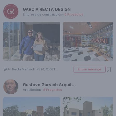
GARCIA RECTA DESIGN
Empresa de construcción
-
6
Proyectos
Av. Recta Martinolli 7824, X5021HZO Córdoba, Argentina
Enviar mensaje
Gustavo Gurvich Arquitecto
Arquitectos
-
6
Proyectos