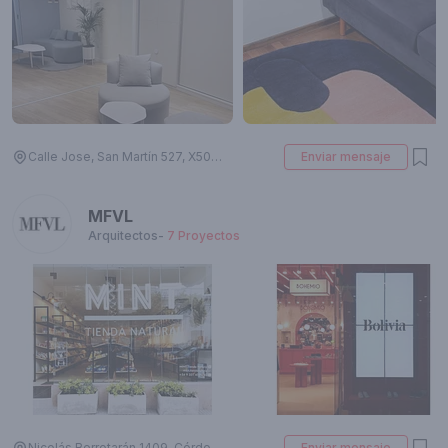
Calle Jose, San Martín 527, X5000 Córdoba, Argentina
Enviar mensaje
MFVL
Arquitectos
-
7
Proyectos
Nicolás Berrotarán 1409, Córdoba, Argentina
Enviar mensaje