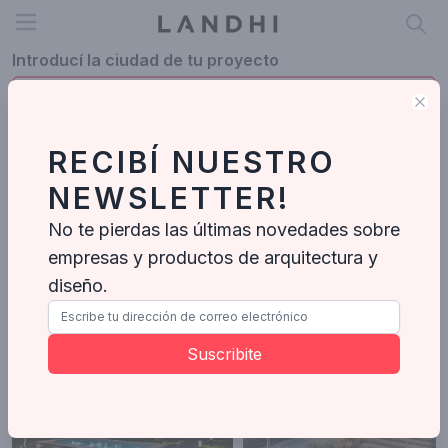
Open menu
Introducí la ciudad de tu proyecto
Clo
RECIBÍ NUESTRO
Profesionales en Formosa
NEWSLETTER!
Formosa
No te pierdas las últimas novedades sobre
empresas y productos de arquitectura y
MV Arquitectos
Arquitectos
-
4
Proyectos
diseño.
Suscribite