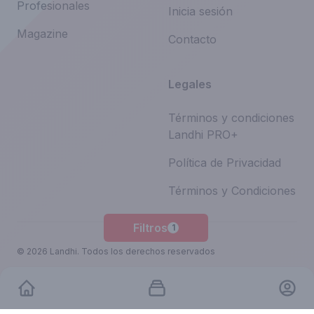
Profesionales
Inicia sesión
Magazine
Contacto
Legales
Términos y condiciones
Landhi PRO+
Política de Privacidad
Términos y Condiciones
Filtros
1
©
2026
Landhi.
Todos los derechos reservados