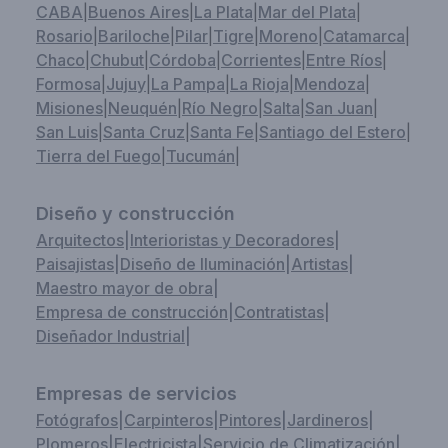
CABA
|
Buenos Aires
|
La Plata
|
Mar del Plata
|
Rosario
|
Bariloche
|
Pilar
|
Tigre
|
Moreno
|
Catamarca
|
Chaco
|
Chubut
|
Córdoba
|
Corrientes
|
Entre Ríos
|
Formosa
|
Jujuy
|
La Pampa
|
La Rioja
|
Mendoza
|
Misiones
|
Neuquén
|
Río Negro
|
Salta
|
San Juan
|
San Luis
|
Santa Cruz
|
Santa Fe
|
Santiago del Estero
|
Tierra del Fuego
|
Tucumán
|
Diseño y construcción
Arquitectos
|
Interioristas y Decoradores
|
Paisajistas
|
Diseño de Iluminación
|
Artistas
|
Maestro mayor de obra
|
Empresa de construcción
|
Contratistas
|
Diseñador Industrial
|
Empresas de servicios
Fotógrafos
|
Carpinteros
|
Pintores
|
Jardineros
|
Plomeros
|
Electricista
|
Servicio de Climatización
|