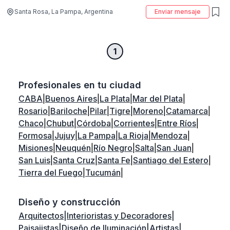
Santa Rosa, La Pampa, Argentina
Enviar mensaje
1
Profesionales en tu ciudad
CABA
|
Buenos Aires
|
La Plata
|
Mar del Plata
|
Rosario
|
Bariloche
|
Pilar
|
Tigre
|
Moreno
|
Catamarca
|
Chaco
|
Chubut
|
Córdoba
|
Corrientes
|
Entre Ríos
|
Formosa
|
Jujuy
|
La Pampa
|
La Rioja
|
Mendoza
|
Misiones
|
Neuquén
|
Río Negro
|
Salta
|
San Juan
|
San Luis
|
Santa Cruz
|
Santa Fe
|
Santiago del Estero
|
Tierra del Fuego
|
Tucumán
|
Diseño y construcción
Arquitectos
|
Interioristas y Decoradores
|
Paisajistas
|
Diseño de Iluminación
|
Artistas
|