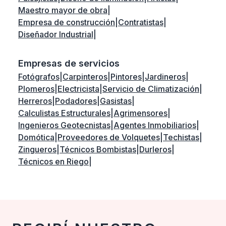
Maestro mayor de obra
|
Empresa de construcción
|
Contratistas
|
Diseñador Industrial
|
Empresas de servicios
Fotógrafos
|
Carpinteros
|
Pintores
|
Jardineros
|
Plomeros
|
Electricista
|
Servicio de Climatización
|
Herreros
|
Podadores
|
Gasistas
|
Calculistas Estructurales
|
Agrimensores
|
Ingenieros Geotecnistas
|
Agentes Inmobiliarios
|
Domótica
|
Proveedores de Volquetes
|
Techistas
|
Zingueros
|
Técnicos Bombistas
|
Durleros
|
Técnicos en Riego
|