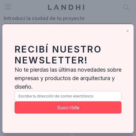
Open menu
Introducí la ciudad de tu proyecto
Clo
RECIBÍ NUESTRO
Profesionales en La Rioja
NEWSLETTER!
La Rioja
No te pierdas las últimas novedades sobre
empresas y productos de arquitectura y
Umbral
Arquitectos
diseño.
Suscribite