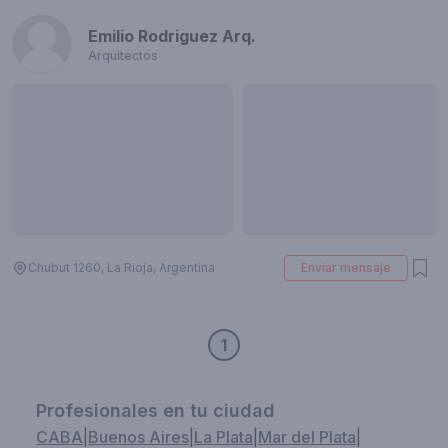
Emilio Rodriguez Arq.
Arquitectos
Chubut 1260, La Rioja, Argentina
Enviar mensaje
1
Profesionales en tu ciudad
CABA
|
Buenos Aires
|
La Plata
|
Mar del Plata
|