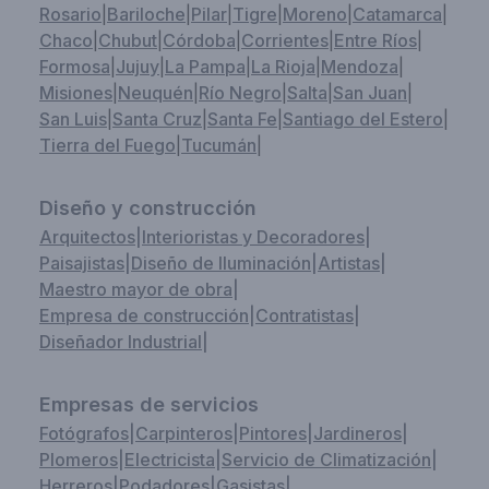
Rosario
|
Bariloche
|
Pilar
|
Tigre
|
Moreno
|
Catamarca
|
Chaco
|
Chubut
|
Córdoba
|
Corrientes
|
Entre Ríos
|
Formosa
|
Jujuy
|
La Pampa
|
La Rioja
|
Mendoza
|
Misiones
|
Neuquén
|
Río Negro
|
Salta
|
San Juan
|
San Luis
|
Santa Cruz
|
Santa Fe
|
Santiago del Estero
|
Tierra del Fuego
|
Tucumán
|
Diseño y construcción
Arquitectos
|
Interioristas y Decoradores
|
Paisajistas
|
Diseño de Iluminación
|
Artistas
|
Maestro mayor de obra
|
Empresa de construcción
|
Contratistas
|
Diseñador Industrial
|
Empresas de servicios
Fotógrafos
|
Carpinteros
|
Pintores
|
Jardineros
|
Plomeros
|
Electricista
|
Servicio de Climatización
|
Herreros
|
Podadores
|
Gasistas
|