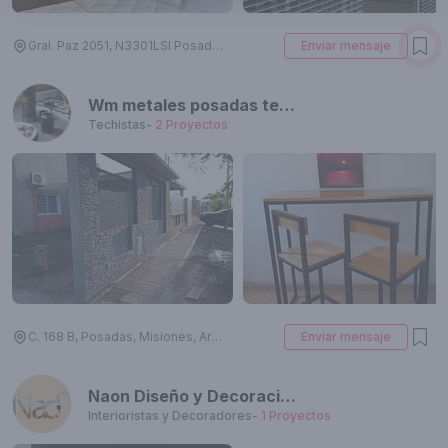
Gral. Paz 2051, N3301LSI Posadas, Misiones, Argentina
Enviar mensaje
Wm metales posadas telf. 3764255046
Techistas
-
2
Proyectos
C. 168 B, Posadas, Misiones, Argentina
Enviar mensaje
Naon Diseño y Decoración
Interioristas y Decoradores
-
1
Proyectos