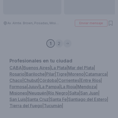
Av. Almte. Brown, Posadas, Misiones, Argentina
Enviar mensaje
1
2
Profesionales en tu ciudad
CABA
|
Buenos Aires
|
La Plata
|
Mar del Plata
|
Rosario
|
Bariloche
|
Pilar
|
Tigre
|
Moreno
|
Catamarca
|
Chaco
|
Chubut
|
Córdoba
|
Corrientes
|
Entre Ríos
|
Formosa
|
Jujuy
|
La Pampa
|
La Rioja
|
Mendoza
|
Misiones
|
Neuquén
|
Río Negro
|
Salta
|
San Juan
|
San Luis
|
Santa Cruz
|
Santa Fe
|
Santiago del Estero
|
Tierra del Fuego
|
Tucumán
|