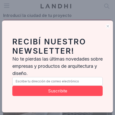
Open menu
Introducí la ciudad de tu proyecto
Clo
RECIBÍ NUESTRO
Profesionales en Misiones
NEWSLETTER!
Misiones
No te pierdas las últimas novedades sobre
empresas y productos de arquitectura y
Milkhalee
Arquitectos
-
5
Proyectos
diseño.
Suscribite