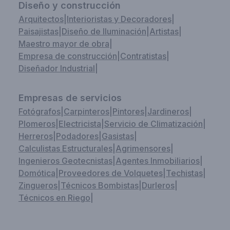
Diseño y construcción
Arquitectos
|
Interioristas y Decoradores
|
Paisajistas
|
Diseño de Iluminación
|
Artistas
|
Maestro mayor de obra
|
Empresa de construcción
|
Contratistas
|
Diseñador Industrial
|
Empresas de servicios
Fotógrafos
|
Carpinteros
|
Pintores
|
Jardineros
|
Plomeros
|
Electricista
|
Servicio de Climatización
|
Herreros
|
Podadores
|
Gasistas
|
Calculistas Estructurales
|
Agrimensores
|
Ingenieros Geotecnistas
|
Agentes Inmobiliarios
|
Domótica
|
Proveedores de Volquetes
|
Techistas
|
Zingueros
|
Técnicos Bombistas
|
Durleros
|
Técnicos en Riego
|