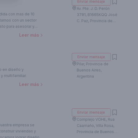
Enviar mensaje
a, con todas las
s escuchando y
 contemporáneo. Nada
erder la flexibilidad
Av. Pte. J. D. Perón
creatividad. Creamos
dida con mas de 10
3781, B1665KQQ José
o una traducción de su
ntamos con un sector
C. Paz, Provincia de
sensibilidad.
sto para asesorar y
Buenos Aires,
do. Contáctate con
Argentina
Leer más
os en el día y sin costo
Enviar mensaje
Pilar, Provincia de
o en diseño y
Buenos Aires,
y multifamiliar.
Argentina
Leer más
Enviar mensaje
Complejo VOHE, Rua
nuestra empresa se
Caamaño, Villa Rosa,
construir viviendas y
Provincia de Buenos
uscamos lograr diseños
Aires, Argentina