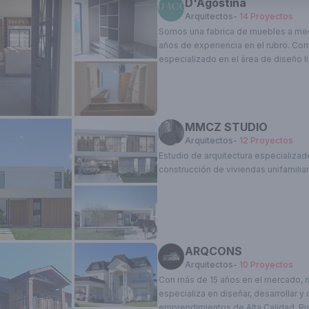
D'Agostina
con la mejor versión de la experienci
planteamos en conjunto. Trabajamo
Arquitectos
-
14
Proyectos
posibilidades que ofrece el mundo
adaptándonos a las necesidades sin p
más, nada menos.
necesaria para garantizar la máxima 
Somos una fabrica de muebles a me
casas que se adecúan al cliente com
años de experiencia en el rubro. Co
visión, a través del filtro de nuestra 
especializado en el área de diseño li
ayudar a materializar tu mueble soña
nosotros al 11 6806-1586. Presupuest
MMCZ STUDIO
Arquitectos
-
12
Proyectos
Estudio de arquitectura especializad
construcción de viviendas unifamiliar 
ARQCONS
Arquitectos
-
10
Proyectos
Con más de 15 años en el mercado, 
especializa en diseñar, desarrollar y 
emprendimientos de Alta Calidad. B