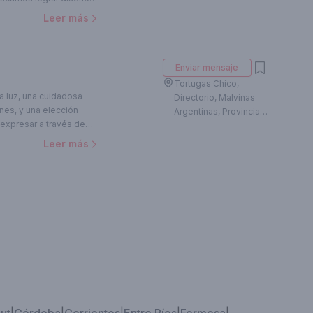
de mercado y alta
Leer más
Enviar mensaje
Tortugas Chico,
la luz, una cuidadosa
Directorio, Malvinas
nes, y una elección
Argentinas, Provincia
 expresar a través de
de Buenos Aires,
ultura del lugar, asi
Argentina
Leer más
idad de quienes lo
es clientes,
aciones, generar un
ivo. Somos conscientes
iferente y único, y es
flejo de su
ón, un compromiso, un
unción agradable al
 manera sustentable y
petando su flora y