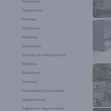
Fotógrafos
Carpinteros
Pintores
Jardineros
Plomeros
Electricista
Servicio de Climatización
Herreros
Podadores
Gasistas
Calculistas Estructurales
Esta cuent
los benefi
Agrimensores
Ingenieros Geotecnistas