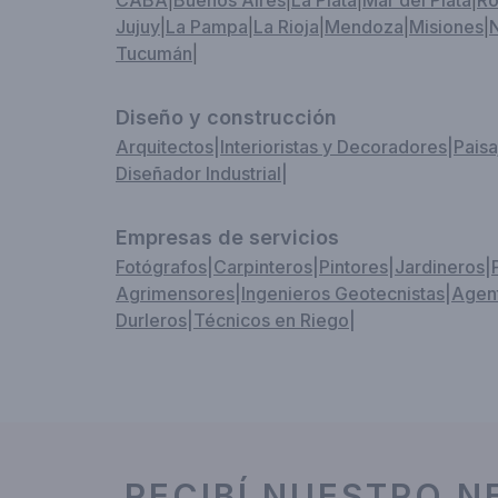
CABA
|
Buenos Aires
|
La Plata
|
Mar del Plata
|
Ro
Jujuy
|
La Pampa
|
La Rioja
|
Mendoza
|
Misiones
|
Tucumán
|
Diseño y construcción
Arquitectos
|
Interioristas y Decoradores
|
Paisa
Diseñador Industrial
|
Empresas de servicios
Fotógrafos
|
Carpinteros
|
Pintores
|
Jardineros
|
Agrimensores
|
Ingenieros Geotecnistas
|
Agent
Durleros
|
Técnicos en Riego
|
RECIBÍ NUESTRO N