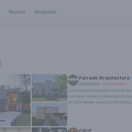
Marcas
Magazine
Parrado Arquitectura
Arquitectos
-
18
Proyectos
Constituimos un estudio con más de 
con ideas nuevas y renovadoras, pr
Esta cuenta está verificada, Obtené el tilde azul y
en cada detalle espacios diferentes.
los beneficios premium.
Ver planes
Quiero ser Landhi Premium
CRUZ