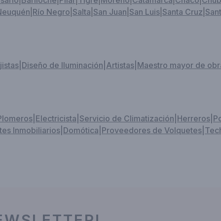
sario
|
Bariloche
|
Pilar
|
Tigre
|
Moreno
|
Catamarca
|
Chaco
|
Chub
Neuquén
|
Río Negro
|
Salta
|
San Juan
|
San Luis
|
Santa Cruz
|
Sant
jistas
|
Diseño de Iluminación
|
Artistas
|
Maestro mayor de obr
Plomeros
|
Electricista
|
Servicio de Climatización
|
Herreros
|
P
es Inmobiliarios
|
Domótica
|
Proveedores de Volquetes
|
Tech
EWSLETTER!