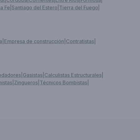
ut
|
Córdoba
|
Corrientes
|
Entre Ríos
|
Formosa
|
a Fe
|
Santiago del Estero
|
Tierra del Fuego
|
a
|
Empresa de construcción
|
Contratistas
|
odadores
|
Gasistas
|
Calculistas Estructurales
|
istas
|
Zingueros
|
Técnicos Bombistas
|