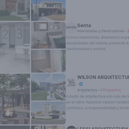
los beneficios premium.
Ver planes
Quiero ser Landhi Premium
Senta
Interioristas y Decoradores
-
Somos interioristas, diseñamos espa
necesidades del cliente, poniendo én
funcionalidad y confort.
WILSON ARQUITECTU
Arquitectos
-
4
Proyectos
Estudio de arquitectura con más de 
en el rubro. Nuestros valores fundam
a está verificada, Obtené el tilde azul y
confianza, la responsabilidad y la t
cios premium.
Ver planes
una línea de diseño contemporáneo 
funcionalidad, la orientación, la integ
Quiero ser Landhi Premium
el uso de la luz, la economía de cada