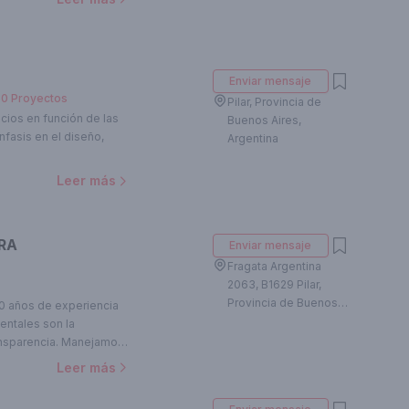
Enviar mensaje
30
Proyectos
Pilar, Provincia de
cios en función de las
Buenos Aires,
fasis en el diseño,
Argentina
Leer más
RA
Enviar mensaje
Fragata Argentina
2063, B1629 Pilar,
Provincia de Buenos
10 años de experiencia
Aires, Argentina
entales son la
ransparencia. Manejamos
donde enfatizamos la
Leer más
ración con la naturaleza,
 proyecto y la