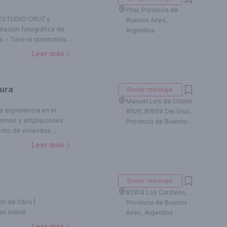
Pilar, Provincia de
e ESTUDIO CRUZ y
Buenos Aires,
tación fotográfica de
Argentina
. - Tuve la oportunidad
 independientes,
Leer más
mobiliarias y
oyectos, busco la
ndo material único de
tura
Enviar mensaje
ortfolios digitales,
 clientes, etc.
Manuel Luis de Oliden
(nube drive), rápido y
e experiencia en el
8925, B1669 Del Viso,
 mundo con un
formas y ampliaciones
Provincia de Buenos
ecto de viviendas
Aires, Argentina
der las necesidades, el
Leer más
liente para
es, estéticos y
royecto nace de
Enviar mensaje
 cada persona durante
eas en una realidad
B2814 Los Cardales,
 compromiso profesional.
ión de Obra |
Provincia de Buenos
s online
Aires, Argentina
Leer más