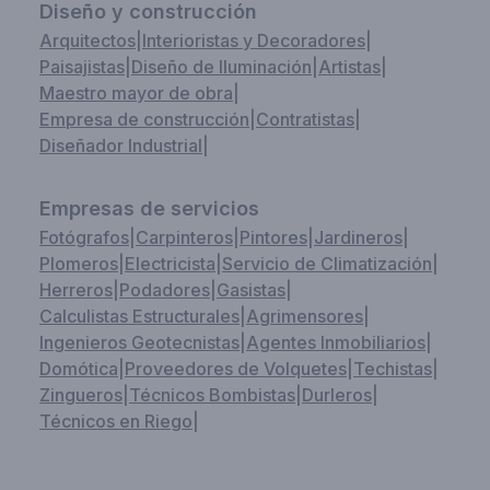
Diseño y construcción
Arquitectos
|
Interioristas y Decoradores
|
Paisajistas
|
Diseño de Iluminación
|
Artistas
|
Maestro mayor de obra
|
Empresa de construcción
|
Contratistas
|
Diseñador Industrial
|
Empresas de servicios
Fotógrafos
|
Carpinteros
|
Pintores
|
Jardineros
|
Plomeros
|
Electricista
|
Servicio de Climatización
|
Herreros
|
Podadores
|
Gasistas
|
Calculistas Estructurales
|
Agrimensores
|
Ingenieros Geotecnistas
|
Agentes Inmobiliarios
|
Domótica
|
Proveedores de Volquetes
|
Techistas
|
Zingueros
|
Técnicos Bombistas
|
Durleros
|
Técnicos en Riego
|