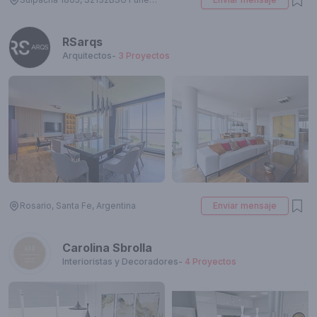
RSarqs
Arquitectos
-
3
Proyectos
Rosario, Santa Fe, Argentina
Enviar mensaje
Carolina Sbrolla
Interioristas y Decoradores
-
4
Proyectos