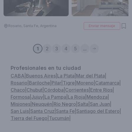
Rosario, Santa Fe, Argentina
Enviar mensaje
1
2
3
4
5
...
Profesionales en tu ciudad
CABA
|
Buenos Aires
|
La Plata
|
Mar del Plata
|
Rosario
|
Bariloche
|
Pilar
|
Tigre
|
Moreno
|
Catamarca
|
Chaco
|
Chubut
|
Córdoba
|
Corrientes
|
Entre Ríos
|
Formosa
|
Jujuy
|
La Pampa
|
La Rioja
|
Mendoza
|
Misiones
|
Neuquén
|
Río Negro
|
Salta
|
San Juan
|
San Luis
|
Santa Cruz
|
Santa Fe
|
Santiago del Estero
|
Tierra del Fuego
|
Tucumán
|