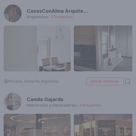
CasasConAlma Arquitectura & Diseño
Arquitectos
-
3
Proyectos
Rosario, Santa Fe, Argentina
Enviar mensaje
Camila Gajardo
Interioristas y Decoradores
-
3
Proyectos