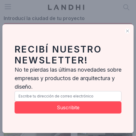
Open menu
Introducí la ciudad de tu proyecto
Clo
RECIBÍ NUESTRO
Profesionales en Rosario
NEWSLETTER!
Rosario
No te pierdas las últimas novedades sobre
empresas y productos de arquitectura y
Yunta Estudio
Arquitectos
-
12
Proyectos
diseño.
Suscribite