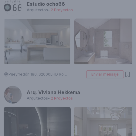
Estudio ocho66
Arquitectos
-
2
Proyectos
Pueyrredón 180, S2000LHD Rosario, Santa Fe, Argentina
Enviar mensaje
Arq. Viviana Hekkema
Arquitectos
-
2
Proyectos