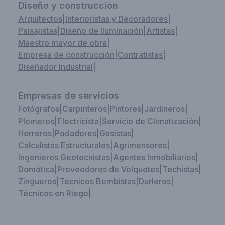
Diseño y construcción
Arquitectos
|
Interioristas y Decoradores
|
Paisajistas
|
Diseño de Iluminación
|
Artistas
|
Maestro mayor de obra
|
Empresa de construcción
|
Contratistas
|
Diseñador Industrial
|
Empresas de servicios
Fotógrafos
|
Carpinteros
|
Pintores
|
Jardineros
|
Plomeros
|
Electricista
|
Servicio de Climatización
|
Herreros
|
Podadores
|
Gasistas
|
Calculistas Estructurales
|
Agrimensores
|
Ingenieros Geotecnistas
|
Agentes Inmobiliarios
|
Domótica
|
Proveedores de Volquetes
|
Techistas
|
Zingueros
|
Técnicos Bombistas
|
Durleros
|
Técnicos en Riego
|