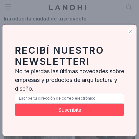
Open menu
Introducí la ciudad de tu proyecto
Clo
RECIBÍ NUESTRO
Profesionales en San Luis
NEWSLETTER!
San Luis
No te pierdas las últimas novedades sobre
empresas y productos de arquitectura y
Mariela Di Gennaro
Paisajistas
-
2
Proyectos
diseño.
Suscribite