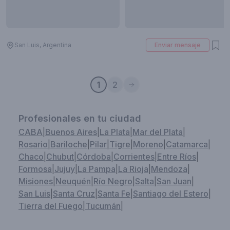
San Luis, Argentina
Enviar mensaje
1
2
Profesionales en tu ciudad
CABA
|
Buenos Aires
|
La Plata
|
Mar del Plata
|
Rosario
|
Bariloche
|
Pilar
|
Tigre
|
Moreno
|
Catamarca
|
Chaco
|
Chubut
|
Córdoba
|
Corrientes
|
Entre Ríos
|
Formosa
|
Jujuy
|
La Pampa
|
La Rioja
|
Mendoza
|
Misiones
|
Neuquén
|
Río Negro
|
Salta
|
San Juan
|
San Luis
|
Santa Cruz
|
Santa Fe
|
Santiago del Estero
|
Tierra del Fuego
|
Tucumán
|