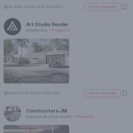
Av. Gdor. Freyre 1926, S3000EOK Santa Fe de la Vera Cruz, Santa Fe, Argentina
Enviar mensaje
Art Studio Render
Arquitectos
-
1
Proyectos
Pedro Ferré 3424, S3002 BVE, Santa Fe, Argentina
Enviar mensaje
Constructora JM
Empresa de construcción
-
1
Proyectos