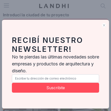
Open menu
Introducí la ciudad de tu proyecto
Clo
RECIBÍ NUESTRO
Profesionales en Santa Fe
NEWSLETTER!
Santa Fe
No te pierdas las últimas novedades sobre
empresas y productos de arquitectura y
Ramiro Sosa Fotografia
10
Proyectos
diseño.
Suscribite