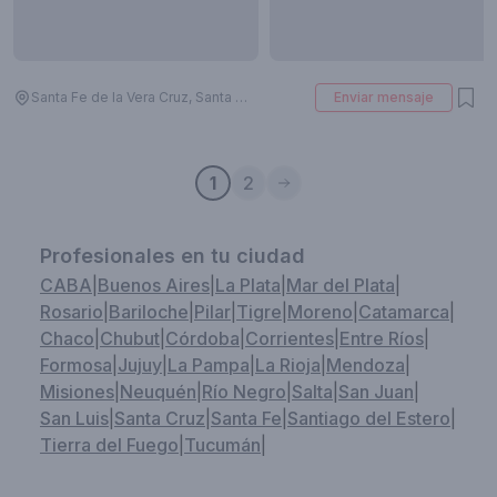
Santa Fe de la Vera Cruz, Santa Fe, Argentina
Enviar mensaje
1
2
Profesionales en tu ciudad
CABA
|
Buenos Aires
|
La Plata
|
Mar del Plata
|
Rosario
|
Bariloche
|
Pilar
|
Tigre
|
Moreno
|
Catamarca
|
Chaco
|
Chubut
|
Córdoba
|
Corrientes
|
Entre Ríos
|
Formosa
|
Jujuy
|
La Pampa
|
La Rioja
|
Mendoza
|
Misiones
|
Neuquén
|
Río Negro
|
Salta
|
San Juan
|
San Luis
|
Santa Cruz
|
Santa Fe
|
Santiago del Estero
|
Tierra del Fuego
|
Tucumán
|