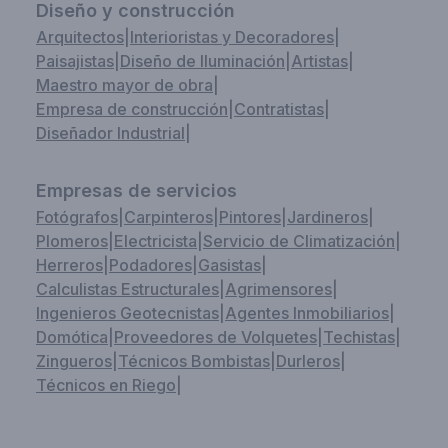
Diseño y construcción
Arquitectos
|
Interioristas y Decoradores
|
Paisajistas
|
Diseño de Iluminación
|
Artistas
|
Maestro mayor de obra
|
Empresa de construcción
|
Contratistas
|
Diseñador Industrial
|
Empresas de servicios
Fotógrafos
|
Carpinteros
|
Pintores
|
Jardineros
|
Plomeros
|
Electricista
|
Servicio de Climatización
|
Herreros
|
Podadores
|
Gasistas
|
Calculistas Estructurales
|
Agrimensores
|
Ingenieros Geotecnistas
|
Agentes Inmobiliarios
|
Domótica
|
Proveedores de Volquetes
|
Techistas
|
Zingueros
|
Técnicos Bombistas
|
Durleros
|
Técnicos en Riego
|