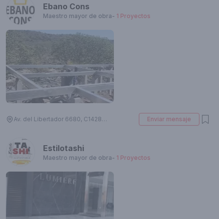
Ebano Cons
Maestro mayor de obra
-
1
Proyectos
Av. del Libertador 6680, C1428ARW Cdad. Autónoma de Buenos Aires, Argentina
Enviar mensaje
Estilotashi
Maestro mayor de obra
-
1
Proyectos