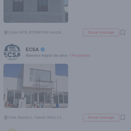
Cobo 6619, B1758FOW González Catán, Provincia de Buenos Aires, Argentina
Enviar mensaje
ECSA
Maestro mayor de obra
-
1
Proyectos
Cnel. Ramón L. Falcón 1600, C1406GNF Cdad. Autónoma de Buenos Aires, Argentina
Enviar mensaje