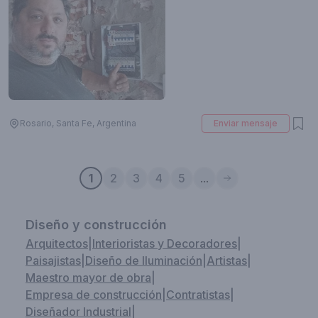
Rosario, Santa Fe, Argentina
Enviar mensaje
1
2
3
4
5
...
Diseño y construcción
Arquitectos
|
Interioristas y Decoradores
|
Paisajistas
|
Diseño de Iluminación
|
Artistas
|
Maestro mayor de obra
|
Empresa de construcción
|
Contratistas
|
Diseñador Industrial
|