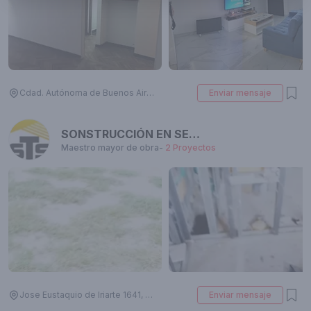
Cdad. Autónoma de Buenos Aires, Argentina
Enviar mensaje
SONSTRUCCIÓN EN SECO (STS)somos tu solución
Maestro mayor de obra
-
2
Proyectos
Jose Eustaquio de Iriarte 1641, X5000LEE Córdoba, Argentina
Enviar mensaje