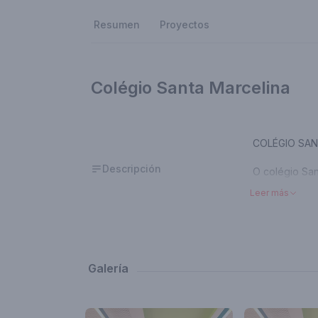
Resumen
Proyectos
Colégio Santa Marcelina
COLÉGIO SAN
Descripción
O colégio San
funciona em u
Leer más
A escola, me
espacial, nos
atualizando-o
Galería
Através de u
grupo compost