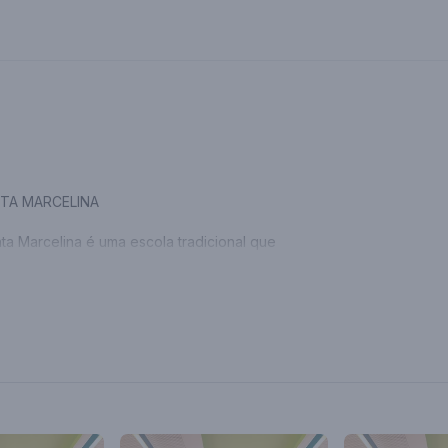
TA MARCELINA
ta Marcelina é uma escola tradicional que
m Edifício histórico em Belo Horizonte.
smo com pouca margem de transformação
 convidou para re-pensar 03 espaços,
s e adaptando-os às novas práticas pedagógicas.
m desenvolvimento conjunto, criamos um grande
o por nós (equipe de arquitetos), irmãs