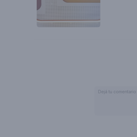
Pequenas apre
Gravação de
Sessão de fi
VARANDA
Descanso e pa
Encontros
Reuniões inf
Estudo