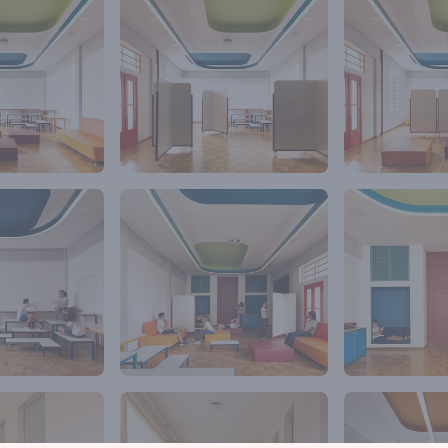
iretoras, professores e alunos, para pensarmos
spaços. Utilizamos com o grupo, técnicas e
brainstorm para estabelecer as diretrizes e
 para os novos espaços.
ue seriam necessários dois espaços com
intas, uma sala para atividades manuais e práticas
la com atividades mais lúdicas, que comportasse
ar e de relaxamento, assim definimos:
ER
 grupo
de atividades para gerar resultados palpáveis