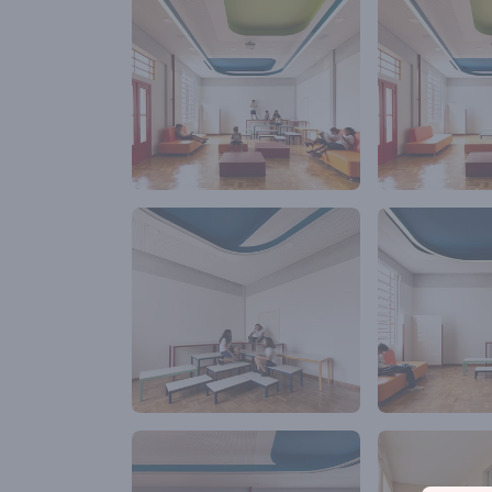
marcelinas, d
esses novos e
processos de 
necessidades
Concluímos q
vocações dist
e um outra sa
um uso de est
SALA DO FAZ
Trabalhos em
Realização 