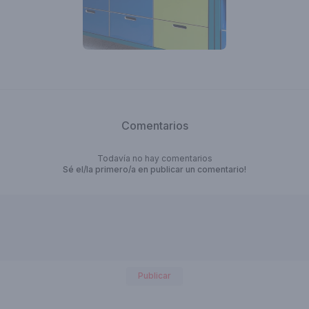
sentações e ensaios
 video aulas
lmes
Comentarios
Todavía no hay comentarios
Sé el/la primero/a en publicar un comentario!
usa ao ar livre
ormais
Publicar