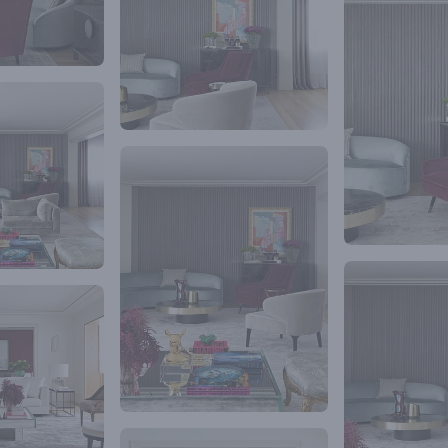
e branco, o que encaixou perfeitamente com o
do bordô.
cial deste projeto é a mistura de tonalidades de
rais, começando pelo piso claro em madeira
ndo pela madeira tom de mel Carvalho no terraço,
eira acinzentada Grigio, e indo até uma madeira
de Macassar, na cômoda/bar do living. Madeiras
 tonalidades neutras do apartamento, trouxeram
aconchego.
los é o ponto alto da decoração: poltrona estilo
 da década de 60, tons de dourado trazendo a
, e peças contemporâneas - como o sofá do
ome Theater. O Mix também fica evidente nos
rnos do apartamento, com texturas e
iversos, passando pelos tradicionais até os
os, usando muranos, vidros coloridos, cerâmicas
ntes de metais, como latão e prata, gerando assim,
finada de estilos e épocas.