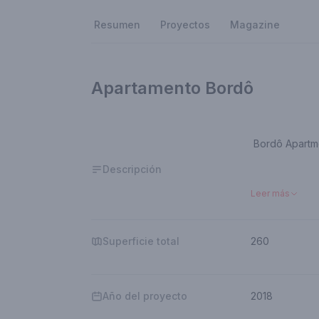
Resumen
Proyectos
Magazine
Apartamento Bordô
Bordô Apartm
Descripción
Uma explosão
Leer más
e peças com 
deste aparta
acolhedoras,
Superficie total
260
que luxo, aci
Revollo prati
Año del proyecto
2018
A cor forte d
deste projeto