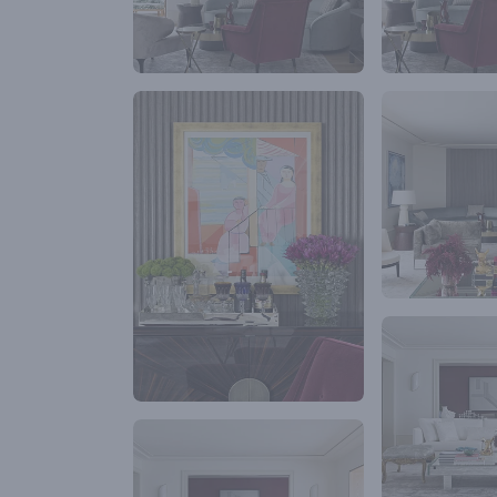
absolutament
plano de fun
Outro diferen
madeiras natu
Tauarí, passa
painel na mad
escura Ébano 
que unidas ás
equilíbrio e 
O mix de esti
francês, sofá
década de 70
Living e do H
objetos e ado
acabamentos d
contemporâne
e tons difere
uma mistura a