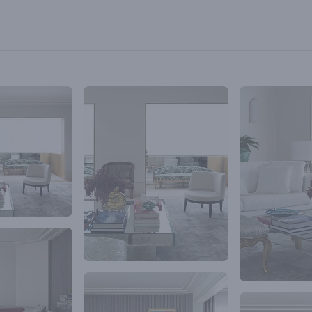
ão abria mão de ter o Home Theater nesta
endo assim, o arquiteto aprimorou a idéia,
o o ambiente com um tecido Shantung Bordô,
desejo do cliente e fazendo daquele ambiente o
ncial do apartamento, servindo como plano de
iving.
os pesados saíram de cena para dar espaço ao
dades. Estilos diferentes são bem-vindos aos
 imóvel. Com simplicidade, o arquiteto define o
escritório: “Personalização e fixação pelo belo”.
ura clara resultante de integração entre os
e leveza ao que antes era um lugar escuro e
do. “Com luz abundante e fluidez de layout,
ma paleta de cores rica para um décor
 e chic”, conta Diego.
ntar a cor bordô, tons de verde e azul foram
como o sofá curvo com veludo verde. E para
ridade do apartamento, o sofá do living foi feito