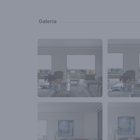
escritório, n
tonalidade. S
forrando tod
Galería
realizando o 
grande difere
fundo para o l
Os acabament
mix de identi
novos dias do
que move seu 
Aqui, a estrut
espaços troux
compartimenta
escolhemos u
contemporâneo
Para compleme
adicionados, 
acentuar a cla