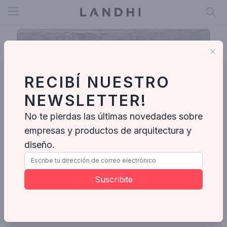
Open menu
Clo
RECIBÍ NUESTRO
NEWSLETTER!
No te pierdas las últimas novedades sobre
empresas y productos de arquitectura y
diseño.
IMF INÉS MARTINEZ FERRARIO
Suscribite
Enviar mensaje