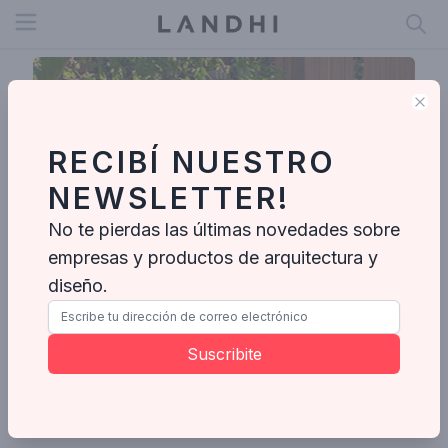
Open menu
Clo
RECIBÍ NUESTRO
NEWSLETTER!
No te pierdas las últimas novedades sobre
empresas y productos de arquitectura y
diseño.
Valeria Gontijo + Arquitetos
Suscribite
Enviar mensaje