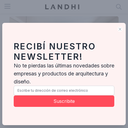
Open menu
Clo
RECIBÍ NUESTRO
NEWSLETTER!
No te pierdas las últimas novedades sobre
empresas y productos de arquitectura y
diseño.
Lucilla Mesquita Arquitetura e Interiores
Suscribite
Enviar mensaje