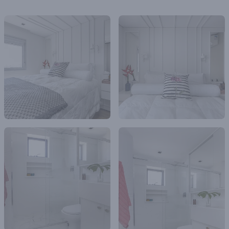
Os pontos de iluminação direta ficam por conta das luminárias
embutidas focadas para destaque da forração de madeira com as
boiseries, no destaque da pequena porção de Hall de entrada e
pendentes centralizados na área de uso com banquetas da ilha. Uma
luminária de piso também faz o suporte caso haja necessidade de mais
luz no Living.
O estilo prefiro denominar como contemporâneo, pois temos
elementos clássicos e rústicos por todo o apartamento.