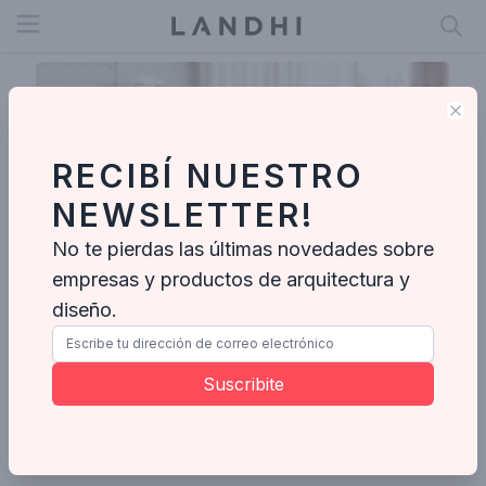
Open menu
Clo
RECIBÍ NUESTRO
NEWSLETTER!
No te pierdas las últimas novedades sobre
empresas y productos de arquitectura y
diseño.
Wm Arquitetura E Interiores
Suscribite
Enviar mensaje