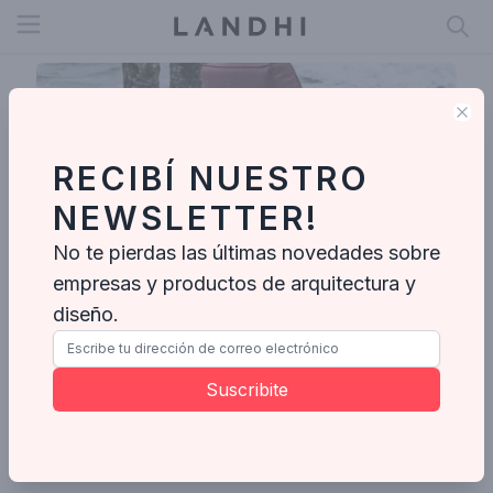
Open menu
Clo
RECIBÍ NUESTRO
NEWSLETTER!
No te pierdas las últimas novedades sobre
empresas y productos de arquitectura y
diseño.
Vivi Cirello
Suscribite
Enviar mensaje