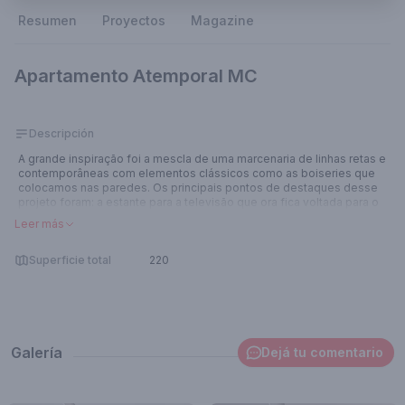
Resumen
Proyectos
Magazine
Apartamento Atemporal MC
Descripción
A grande inspiração foi a mescla de uma marcenaria de linhas retas e
contemporâneas com elementos clássicos como as boiseries que
colocamos nas paredes. Os principais pontos de destaques desse
projeto foram: a estante para a televisão que ora fica voltada para o
living e ora fica voltada para o home theater e o escritório do cliente
Leer más
que colocamos na varanda. Foi um desafio encontrar um ambiente que
fosse isolado sem perdermos um dos quartos. O cliente gosta muito
de plantas e assim a solução de fazer seu escritório na varanda foi
Superficie total
220
muito correta!
Galería
Dejá tu comentario