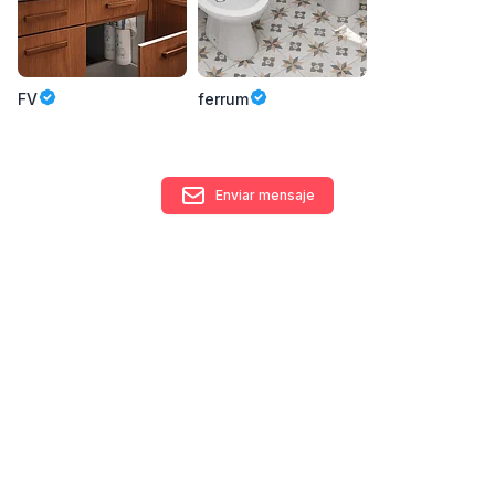
FV
ferrum
Enviar mensaje