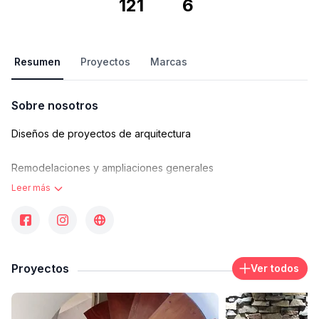
121
6
Resumen
Proyectos
Marcas
Sobre nosotros
Diseños de proyectos de arquitectura
Remodelaciones y ampliaciones generales
Leer más
Dirección y ejecución de obras
Selección y control de gremios
Proyectos
Ver todos
Computo y presupuesto de tareas
Contacto
contacto@arquitectamoriello.com