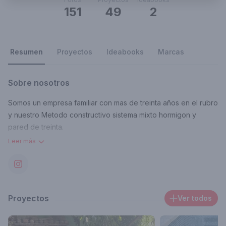
151
49
2
Resumen
Proyectos
Ideabooks
Marcas
Sobre nosotros
Somos un empresa familiar con mas de treinta años en el rubro
y nuestro Metodo constructivo sistema mixto hormigon y
pared de treinta.
Leer más
Certificaciones y reconocimientos
Mas de treinta años construyendo piletas! En todo el pais
Contacto
Cristianomarlpz85@gmail.com
Proyectos
Ver todos
Área de trabajo donde opera
Bella Vista, Provincia de Buenos Aires, Argentina