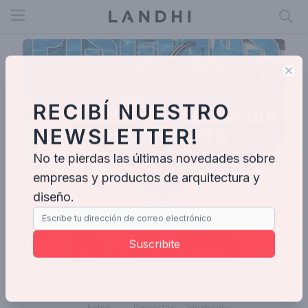
Open menu
Clo
RECIBÍ NUESTRO
NEWSLETTER!
No te pierdas las últimas novedades sobre
empresas y productos de arquitectura y
diseño.
Piscinas omar
Suscribite
Enviar mensaje
Fotos
Proyectos
Ideabooks