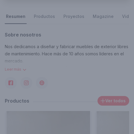
Resumen
Productos
Proyectos
Magazine
Vide
Sobre nosotros
Nos dedicamos a diseñar y fabricar muebles de exterior libres
de mantenimiento. Hace más de 10 años somos líderes en el
mercado.
​Nuestros esfuerzos están en ofrecer productos innovadores,
Leer más
de la máxima calidad en sus materiales, elegantes, funcionales
y con una diferenciación y exclusividad en sus diseños que
los convierten en únicos.
Productos
Ver todos
Contacto
marketingdiseniomike@gmail.com