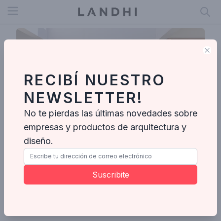
Open menu
Clo
RECIBÍ NUESTRO
NEWSLETTER!
No te pierdas las últimas novedades sobre
empresas y productos de arquitectura y
diseño.
Mike Outdoor
Nordelta, Benavidez, Provincia de Buenos Aires, Argentina
Suscribite
Enviar mensaje