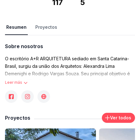
117
5
Resumen
Proyectos
Sobre nosotros
O escritório A+R ARQUITETURA sediado em Santa Catarina-
Brasil, surgiu da união dos Arquitetos: Alexandra Lima
Demenighi e Rodrigo Vargas Souza. Seu principal objetivo é
projetar edificações confortáveis e atemporais. A
Leer más
sensibilidade à escala, a simplicidade da forma, a atenção aos
detalhes e o respeito ao meio ambiente caracterizam o nosso
trabalho. Acreditamos que a colaboração íntima e aberta com
cada cliente faz um projeto bem sucedido representando a
Proyectos
Ver todos
visão única de seu proprietário.
Alexandra Lima Demenighi: Arquiteta e Urbanista formada pela