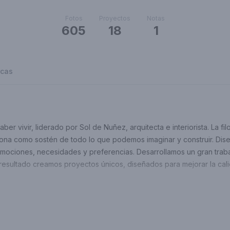
Fotos
Proyectos
Notas
605
18
1
cas
er vivir, liderado por Sol de Nuñez, arquitecta e interiorista. La f
ona como sostén de todo lo que podemos imaginar y construir. Di
emociones, necesidades y preferencias. Desarrollamos un gran trabaj
mo resultado creamos proyectos únicos, diseñados para mejorar la cal