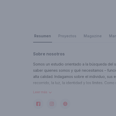
Resumen
Proyectos
Magazine
Mar
Sobre nosotros
Somos un estudio orientado a la búsqueda del sab
saber quienes somos y qué necesitamos – funci
alta calidad. Indagamos sobre el individuo, sus 
recorrido, la luz, la identidad y los límites. Co
Contacto
Leer más
estudio@basaarq.com
Área de trabajo donde opera
Palermo, CABA, Argentina