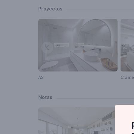
Proyectos
AS
Cráme
Notas