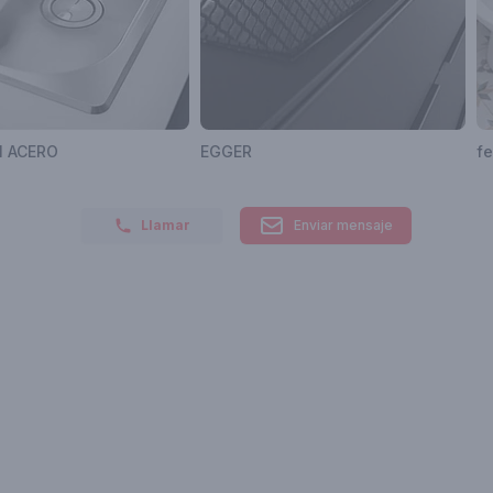
 ACERO
EGGER
f
Llamar
Enviar mensaje