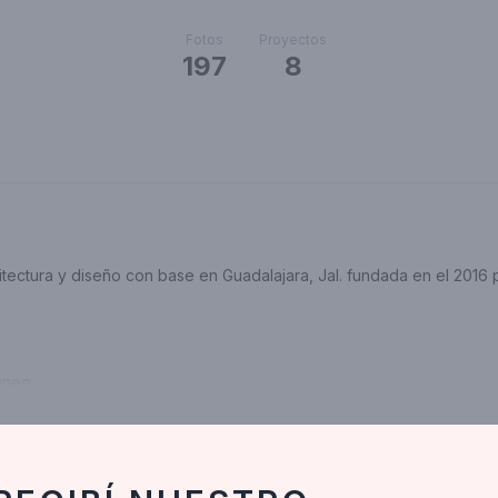
Fotos
Proyectos
197
8
itectura y diseño con base en Guadalajara, Jal. fundada en el 2016 
áneo.