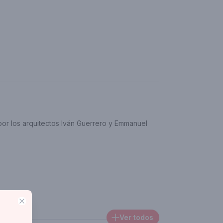
por los arquitectos Iván Guerrero y Emmanuel
Close
Ver todos