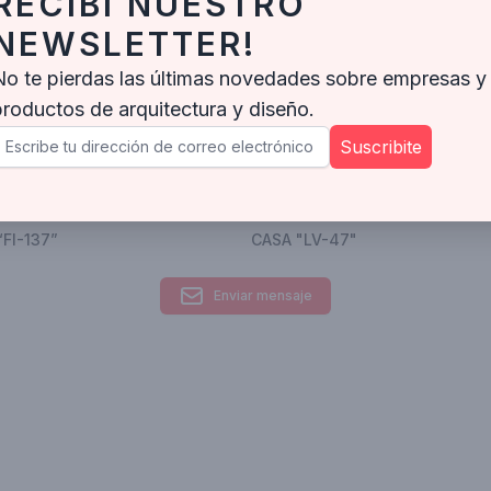
RECIBÍ NUESTRO
NEWSLETTER!
No te pierdas las últimas novedades sobre empresas y
productos de arquitectura y diseño.
Suscribite
FI-137”
CASA "LV-47"
Enviar mensaje