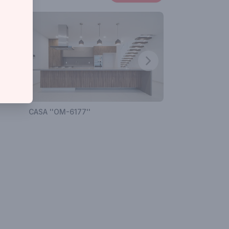
CASA ''OM-6177''
CASA "TX-117"