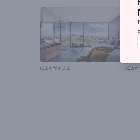
Guadalajara, Jal., México
CASA “AR-255”
CASA “