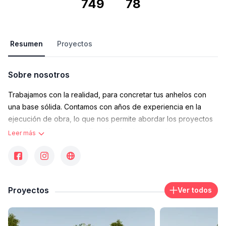
749
78
Resumen
Proyectos
Sobre nosotros
Trabajamos con la realidad, para concretar tus anhelos con
una base sólida. Contamos con años de experiencia en la
ejecución de obra, lo que nos permite abordar los proyectos
considerando su materialización desde un comienzo,
Leer más
atendiendo a los condicionamientos sin resignar autenticidad,
funcionalidad ni complejidad arquitectónica.
Con una línea arquitectónica contemporánea, incorporamos un
profundo compromiso al servicio de la creatividad en el uso y
Proyectos
Ver todos
combinación de materiales, gracias a la sinergia de nuestro
equipo interdisciplinario de profesionales.
Tras décadas de experiencia en ejecución de obra, en 2019