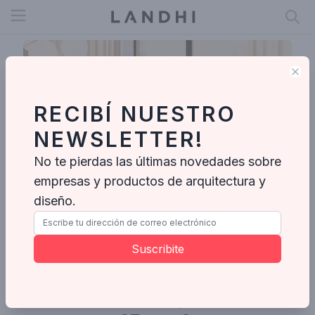
Open menu
Clo
RECIBÍ NUESTRO
NEWSLETTER!
No te pierdas las últimas novedades sobre
empresas y productos de arquitectura y
diseño.
Boho Arquitetura
Suscribite
Enviar mensaje
Fotos
Proyectos