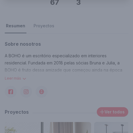
67
3
Resumen
Proyectos
Sobre nosotros
A BOHO é um escritório especializado em interiores
residencial. Fundada em 2018 pelas sócias Bruna e Julia, a
BOHO é fruto dessa amizade que começou ainda na época
da faculdade. Nosso objetivo é transformar a vida das
Leer más
pessoas aproximando elas a uma arquitetura com significado.
Gostamos de nos conectar com as pessoas porque
entendemos que a arquitetura vai muito além do projeto em si.
Contacto
Proyectos
Ver todos
comercial@bohoarquitetura.com.br
Área de trabajo donde opera
Av. Independência, 925 - Independência, Porto Alegre - Río