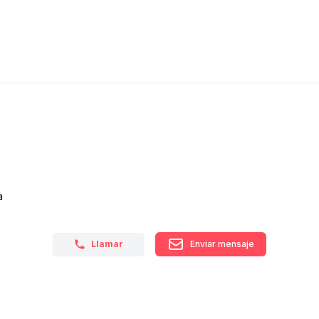
a
Llamar
Enviar mensaje
RECIBÍ NUESTRO
NEWSLETTER!