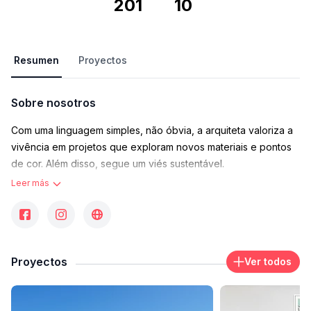
201
10
Resumen
Proyectos
Sobre nosotros
Com uma linguagem simples, não óbvia, a arquiteta valoriza a
vivência em projetos que exploram novos materiais e pontos
de cor. Além disso, segue um viés sustentável.
Leer más
Contacto
arquiteturaarquitetura@claudiahaguiara.com.br
Área de trabajo donde opera
Rua Paulo IV, 345 - Jardim Vitoria Regia (Zona Oeste), São
Paulo - Estado de São Paulo, Brasil
Proyectos
Ver todos