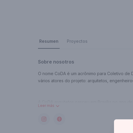
Resumen
Proyectos
Sobre nosotros
O nome CoDA é um acrônimo para Coletivo de Des
vários atores do projeto: arquitetos, engenheir
A CoDA arquitetos nasceu em Brasília no ano de
Leer más
2006.
Em fins de 2008, os arquitetos foram convidado