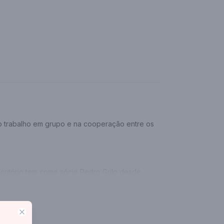
no trabalho em grupo e na cooperação entre os
scritório tem como sócio Pedro Grilo desde
Close
ratulado com o segundo lugar no prêmio Nova