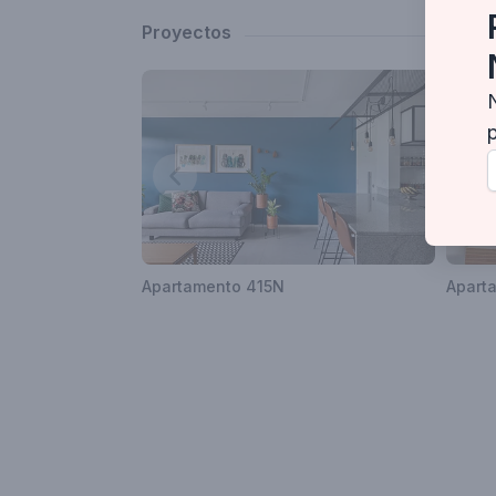
Arquitetura de Brasília de 2015. Ao longo do pro
Proyectos
e design.
Hoje o escritório conta com um corpo técnico de
desenvolvem os projetos complementares de en
Nossa atuação pode ser dividida em 4 grupos de
Contacto
Apartamento 415N
Apart
contato@coda.arq.br
Área de trabajo donde opera
Brasília - Distrito Federal, Brasil