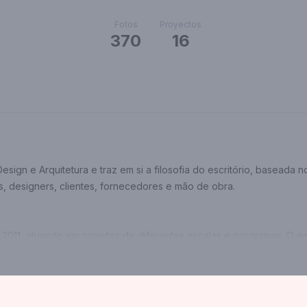
Fotos
Proyectos
370
16
ign e Arquitetura e traz em si a filosofia do escritório, baseada 
os, designers, clientes, fornecedores e mão de obra.
 2011, atuando em projetos de diferentes escalas e programas. O e
s para a realização da nova sede da Fabrika Filmes, projeto cong