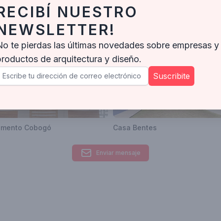
RECIBÍ NUESTRO
cesso de construção da Fabrika, foi amadurecida a ideia da formação
NEWSLETTER!
No te pierdas las últimas novedades sobre empresas y
 cerca de 20 profissionais entre arquitetos, designers e estudante
productos de arquitectura y diseño.
genharia, instalações e paisagismo conforme a demanda.
Suscribite
 projetos, conforme descrito a seguir.
amento Cobogó
Casa Bentes
Enviar mensaje