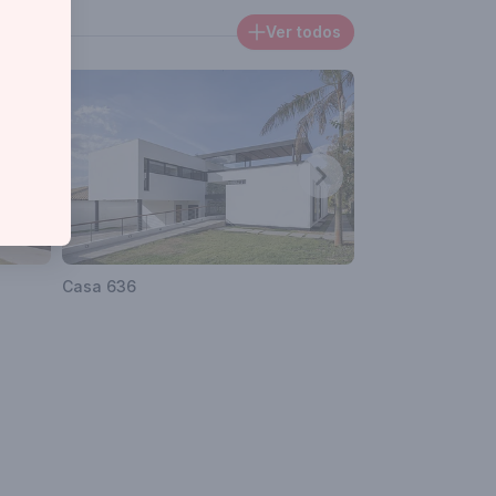
 de um escritório interdisciplinar de arquitetura
Ver todos
s, além de um grupo fixo de parceiros que
Casa 636
Casa 11