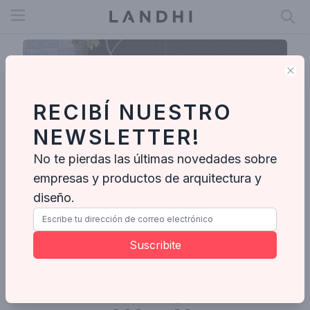
Open menu
Clo
RECIBÍ NUESTRO
NEWSLETTER!
No te pierdas las últimas novedades sobre
empresas y productos de arquitectura y
diseño.
Daniel Santo
Suscribite
Enviar mensaje
Fotos
Proyectos