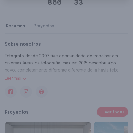
866
33
Resumen
Proyectos
Sobre nosotros
Fotógrafo desde 2007 tive oportunidade de trabalhar em
diversas áreas da fotografia, mas em 2015 descobri algo
novo, completamente diferente diferente do já havia feito.
Leer más
Desde então, tenho me dedicado à fotografia de arquitetura e
interiores, desenvolvendo técnicas e conhecimentos
específicos, refinamento do olhar sensibilidade.
Proyectos
Ver todos
O meu desejo é andar pelo Brasil e pelo mundo, registrando