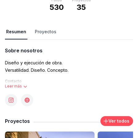
530
35
Resumen
Proyectos
Sobre nosotros
Diseño y ejecución de obra.
Versatilidad. Diseño. Concepto.
Contacto
Leer más
arqtarrio@hotmail.com
Área de trabajo donde opera
Martín Fierro 3361 B1715BRG, B1715BRG Villa Udaondo,
Provincia de Buenos Aires, Argentina
Proyectos
Ver todos