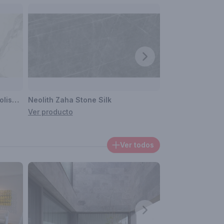
Neolith Estatuario E01-Decor Polished
Neolith Zaha Stone Silk
Neolith Nero Sat
Ver producto
Ver producto
Ver todos