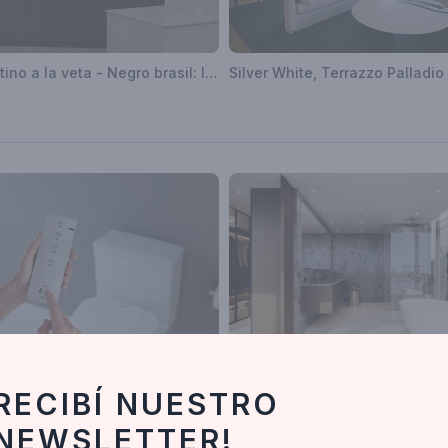
Travertino a la veta - Negro brasil: Islas de Pierda
ogía aplicada al confort
RECIBÍ NUESTRO
NEWSLETTER!