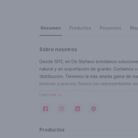
Resumen
Productos
Proyectos
Ma
Sobre nosotros
Desde 1913, en De Stefano brindamos soluciones 
natural y en exportación de granito. Contamos c
distribución. Tenemos la más amplia gama de mat
texturas y precios. Somos los representantes e
Purastone, y en 2021 nuestra marca propia de T
Leer más
japonesa de alta gama y PITT Cooking, pionera
Nuestras marcas:
Contacto
marketing@destefano.com.ar
Productos