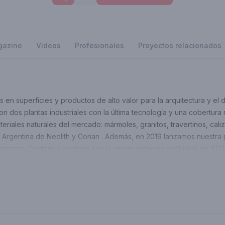
gazine
Videos
Profesionales
Proyectos relacionados
en superficies y productos de alto valor para la arquitectura y el 
on dos plantas industriales con la última tecnología y una cobertura
eriales naturales del mercado: mármoles, granitos, travertinos, cal
n Argentina de Neolith y Corian . Además, en 2019 lanzamos nuestr
errazzo. Contamos también con la representación exclusiva de TOTO,
 holandesa en cocinas integradas.