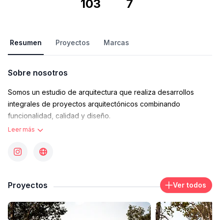
103
7
Resumen
Proyectos
Marcas
Sobre nosotros
Somos un estudio de arquitectura que realiza desarrollos
integrales de proyectos arquitectónicos combinando
funcionalidad, calidad y diseño.
Leer más
Pensamos los espacios de manera global para explotar su
máximo potencial espacial haciendo hincapié en los detalles.
Buscamos desde un enfoque sensible integrar la naturaleza al
Proyectos
Ver todos
proyecto a travez de la arquitectura y redescubrir los limites
exterior- interior.
Contacto