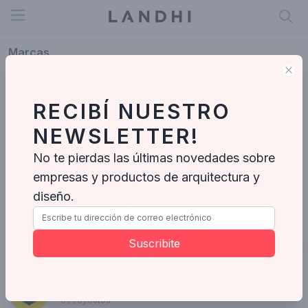
Open menu
Marcas
Clo
ferrum
15
Proyectos
RECIBÍ NUESTRO
NEWSLETTER!
No te pierdas las últimas novedades sobre
empresas y productos de arquitectura y
diseño.
Suscribite
España 496, Avellaneda, Provincia de Buenos Aires, Argentina
Enviar mensaje
DURLOCK
9
Proyectos