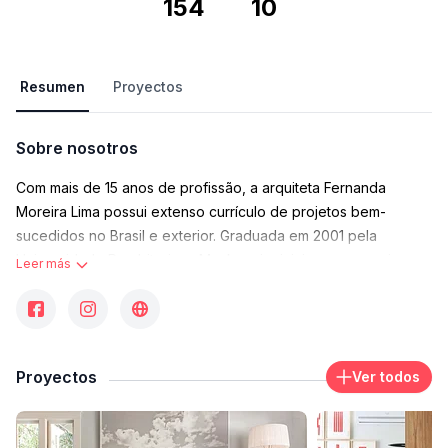
154
10
Resumen
Proyectos
Sobre nosotros
Com mais de 15 anos de profissão, a arquiteta Fernanda
Moreira Lima possui extenso currículo de projetos bem-
sucedidos no Brasil e exterior. Graduada em 2001 pela
Universidade Presbiteriana Mackenzie, iniciou sua carreira em
Leer más
grande escritório de São Paulo até que em 2004 decidiu alçar
voo solo. Desde então, teve seus projetos publicados nas
melhores revistas do país e estendeu sua área de atuação
para além do território nacional.
Proyectos
Ver todos
Trabalha de forma exclusiva e humanizada, traduzindo a
personalidade de cada morador em casas e apartamentos