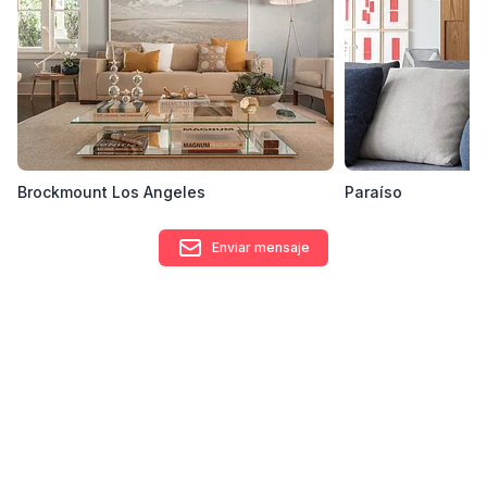
únicos, pois para ela “o principal elemento da arquitetura é
quem a habita”. Seu trabalho é contemporâneo, detalhista,
livre de excessos e sempre atento às reais necessidades de
seus clientes.
Contacto
arq@fernandamoreiralima.com.br
Área de trabajo donde opera
Brockmount Los Angeles
Paraíso
Rua dos Três Irmãos, 201 - Vila Progredior, São Paulo - Estado
de São Paulo, Brasil
Enviar mensaje