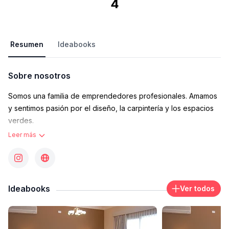
4
Resumen
Ideabooks
Sobre nosotros
Somos una familia de emprendedores profesionales. Amamos
y sentimos pasión por el diseño, la carpintería y los espacios
verdes.
Leer más
Creamos G+G Diseños para diseñar y producir para vos,
pensando nuestros productos como si fuesen para nuestros
hogares. Conjugando luz, calidez y simpleza en cada rincón.
Ideabooks
Ver todos
Proyectamos desde la consciencia, respetando el entorno,
promoviendo el desarrollo local y la producción circular.
Utilizamos maderas y sus derivados sólo de bosques