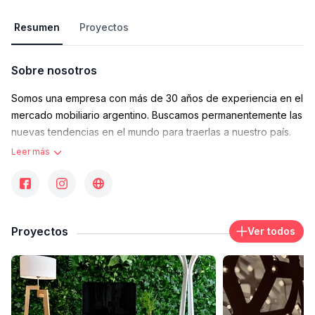
Resumen
Proyectos
Sobre nosotros
Somos una empresa con más de 30 años de experiencia en el
mercado mobiliario argentino. Buscamos permanentemente las
nuevas tendencias en el mundo para traerlas a nuestro país.
Somos fabricantes e importadores directos de muebles de
Leer más
diseño. Nos destacamos por la excelente calidad de nuestros
productos y por ofrecer los mejores precios en el mercado.
Ofrecemos el mejor asesoramiento y un muy buen servicio de
ventas personalizadas para satisfacer las necesidades de
Proyectos
Ver todos
todos nuestros clientes. Despachamos a todo el país.
Certificaciones y reconocimientos
Trofeo y reconocimiento por ser uno de los locatarios con
mayor antigüedad en el Shopping Bs. As. Design (CABA,
Argentina).