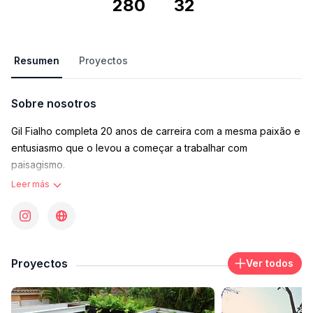
280
32
Resumen
Proyectos
Sobre nosotros
Gil Fialho completa 20 anos de carreira com a mesma paixão e
entusiasmo que o levou a começar a trabalhar com
paisagismo.
Leer más
Grande observador da natureza e incansável estudioso da
flora brasileira, o paisagista acredita que além do benefício
ecológico, um jardim deve resgatar a identidade do local em
Proyectos
Ver todos
que está inserido e integrar o conjunto arquitetônico de forma
harmômica e natural.
Contacto