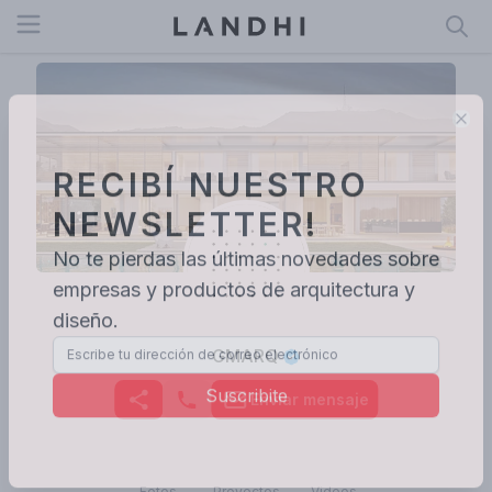
Open menu
Clo
RECIBÍ NUESTRO
NEWSLETTER!
No te pierdas las últimas novedades sobre
empresas y productos de arquitectura y
diseño.
GMARQ
Suscribite
Enviar mensaje
Fotos
Proyectos
Videos