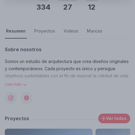
334
27
12
Resumen
Proyectos
Videos
Marcas
Sobre nosotros
Somos un estudio de arquitectura que crea diseños originales
y contemporáneos. Cada proyecto es único y persigue
objetivos sustentables con el fin de mejorar la calidad de vida
de las personas. Exploramos alternativas de diseño y
Leer más
constructivas que nos permiten materializar las ideas.
Contacto
estudio@gmarq.com.ar
Área de trabajo donde opera
Proyectos
Ver todos
Olleros 2652, Buenos Aires, Argentina