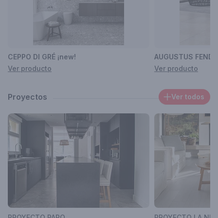
Los porcellanatos de ILVA son meticulosamente creados para
ofrecer una matriz de posibilidades de diseño. Nuestra línea
de productos incluye piedras naturales, madera añejada y
moderno concreto, lucido con interminables combinaciones
para interior, exterior y áreas de alto tránsito. Las materias
CEPPO DI GRÉ ¡new!
AUGUSTUS FENDI
primas utilizadas en cada porcellanato de ILVA, provenientes
Ver producto
Ver producto
en su mayoría de Italia y España, son cuidadosamente
seleccionadas para adquirir la mejor calidad
Proyectos
Ver todos
Contacto
ilvaestudionordelta@ilva.com.ar
PROYECTO PARQ
PROYECTO LA NEG