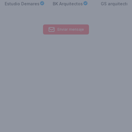
Estudio Demares
BK Arquitectos
GS arquitectur
Enviar mensaje