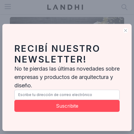
Open menu
Clo
RECIBÍ NUESTRO
NEWSLETTER!
No te pierdas las últimas novedades sobre
empresas y productos de arquitectura y
diseño.
ILVA
Parque Industrial Pilar, Avenida Doctor Arturo Frondizi, Fatima, Provincia de Buenos Aires, Argentina
Suscribite
Enviar mensaje